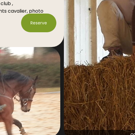
club ,
ts cavalier, photo
ement droit à
Reserve
rat EBE signé