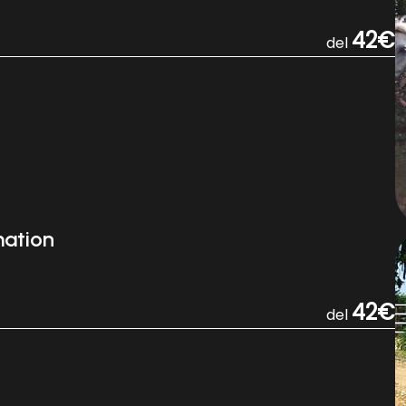
42€
del
mation
42€
del