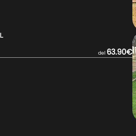
L
63.90€
del