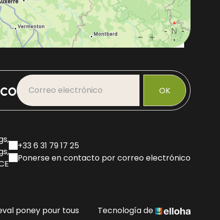
ico
OK
gs,
+33 6 31 79 17 25
gs,
Ponerse en contacto por correo electrónico
NCE
eval poney pour tous
Tecnología de