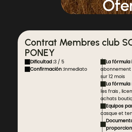
Ofe
Contrat Membres club 
PONEY
Dificultad :
3 / 5
La fórmula 
Confirmación :
Inmediato
abonnement m
sur 12 mois
La fórmula 
les frais , li
achats bouti
Equipos par
casque et ten
Documento
proporciona