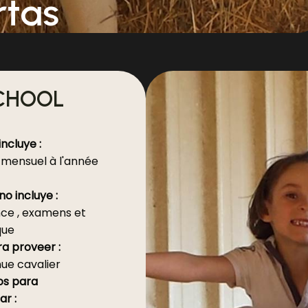
rtas
SCHOOL
incluye :
ensuel à l'année
no incluye :
cence , examens et
que
a proveer :
ue cavalier
s para
r :