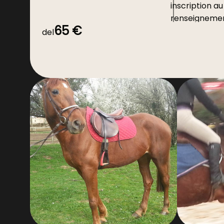
inscription au 
renseignemen
65 €
identité, règl
del
image et cont