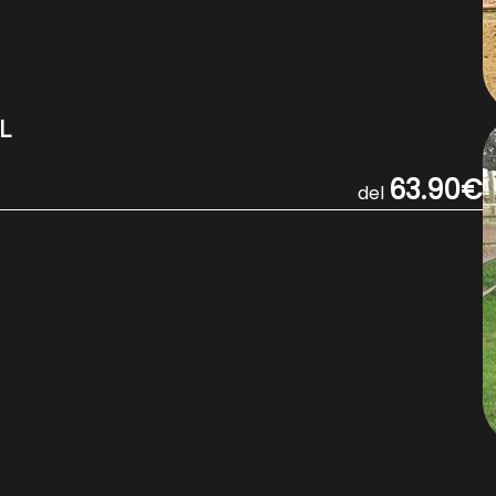
L
63.90€
del