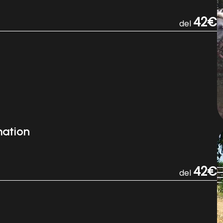
42€
del
mation
42€
del