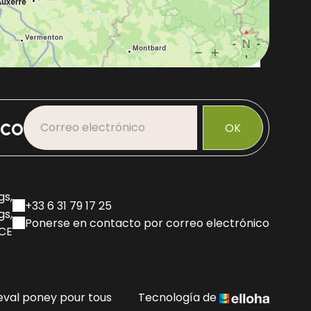
ico
OK
gs,
+33 6 31 79 17 25
gs,
Ponerse en contacto por correo electrónico
NCE
eval poney pour tous
Tecnología de