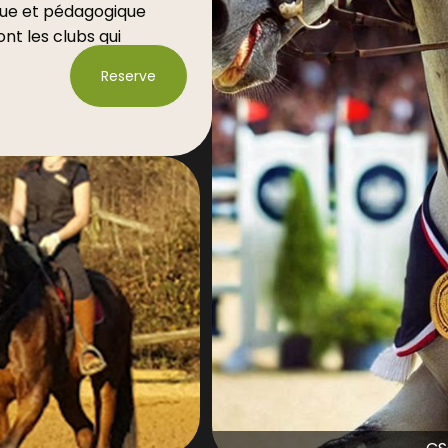
que et pédagogique
nt les clubs qui
 comme base de
Reserve
’autres disciplines
âce à des
barres au sol, de
oulées ou encore
.
 tout à fait
concours complet
tacles et les
nt relativement
is également au
les ou au dressage,
al pour une
lub la plus
ossible.