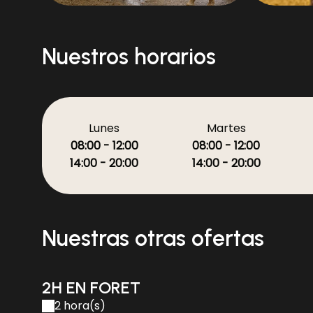
unnamed
La fórmula 
les manuels d
place , les c
Nuestros horarios
et les frais
Equipos par
les manuels d
place 20€, le
Lunes
Martes
location 1.5€ 
08:00 - 12:00
08:00 - 12:00
au matériel 
14:00 - 20:00
14:00 - 20:00
Nuestras otras ofertas
2H EN FORET
2 hora(s)