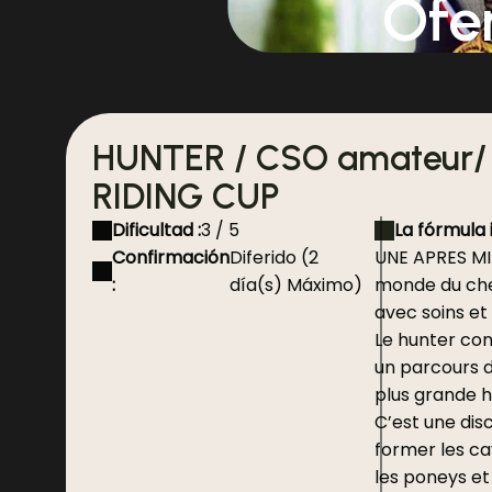
Ofe
HUNTER / CSO amateur/
RIDING CUP
Dificultad :
3 / 5
La fórmula 
Confirmación
Diferido (2
UNE APRES MI
:
día(s) Máximo)
monde du che
avec soins et 
Le hunter con
un parcours d
plus grande h
C’est une disc
former les cav
les poneys et