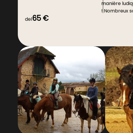
manière ludi
! Nombreux so
65 €
s'en servent
del
travail pour d
équestres, gr
exercices de 
contrats de f
de maniabilité
Le hunter peut
préparer au 
- dont les obs
difficultés so
proches - ma
saut d’obstac
ce qui est idé
cavalerie de c
polyvalente p