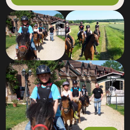
les frais de services, les options casque et licence
et vos achats autres tels passage examen librairie
.médailles souvenirs.
Equipos para proveer :
casque et cotisation club à jour obligatoire ,
Documentos para proporcionar :
fiche inscription complète du cavalier et facture
date de la cotisation annuelle