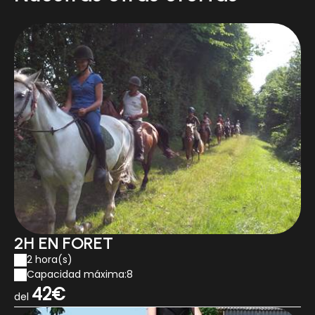
2H EN FORET
2 hora(s)
Capacidad máxima:8
42€
del