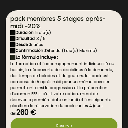
pack membres 5 stages après-
midi -20%
Duración :
5 día(s)
Dificultad :
3 / 5
Desde :
5 años
Confirmación :
Diferido (1 día(s) Máximo)
La fórmula incluye :
La formation et l'accompagnement individualisé au
besoin, la découverte des disciplines à la demande,
des temps de balades et de gouters. les pack est
composé de 5 après midi pour un même cavalier
permettant ainsi le progression et la préparation
d'examen FFE si c'est votre option. merci de
réserver la première date un lundi et l'enseignante
planifiera la réservation du pack sur les 4 jours
260 €
suivants. BIEN NOTER PACK dans votre réduction
del
La fórmula no incluye :
Reserve